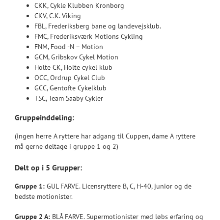
CKK, Cykle Klubben Kronborg
CKV, C.K. Viking
FBL, Frederiksberg bane og landevejsklub.
FMC, Frederiksværk Motions Cykling
FNM, Food -N – Motion
GCM, Gribskov Cykel Motion
Holte CK, Holte cykel klub
OCC, Ordrup Cykel Club
GCC, Gentofte Cykelklub
TSC, Team Saaby Cykler
Gruppeinddeling:
(ingen herre A ryttere har adgang til Cuppen, dame A ryttere
må gerne deltage i gruppe 1 og 2)
Delt op i 5 Grupper:
Gruppe 1:
GUL FARVE. Licensryttere B, C, H-40, junior og de
bedste motionister.
Gruppe 2 A:
BLÅ FARVE. Supermotionister med løbs erfaring og